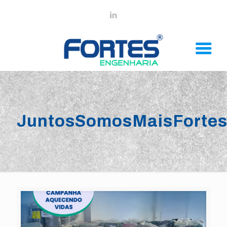
JuntosSomosMaisForte